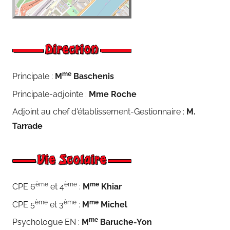
me
Principale :
M
Baschenis
Principale-adjointe :
Mme Roche
Adjoint au chef d'établissement-Gestionnaire :
M.
Tarrade
ème
ème
me
CPE 6
et 4
:
M
Khiar
ème
ème
me
CPE 5
et 3
:
M
Michel
me
Psychologue EN :
M
Baruche-Yon