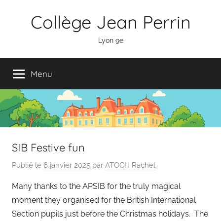
Aller
Panneau de gestion des cookies
Collège Jean Perrin
au
contenu
Lyon 9e
Menu
SIB Festive fun
Publié le
6 janvier 2025
par
ATOCH Rachel
Many thanks to the APSIB for the truly magical
moment they organised for the British International
Section pupils just before the Christmas holidays. The