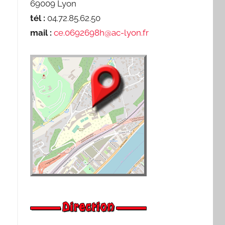
69009 Lyon
tél :
04.72.85.62.50
mail :
ce.0692698h@ac-lyon.fr