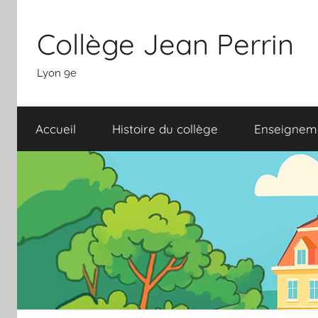
Aller
Panneau de gestion des cookies
au
Collège Jean Perrin
contenu
Lyon 9e
Accueil
Histoire du collège
Enseignem